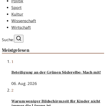
Politik
Sport
Kultur
Wissenschaft
Wirtschaft
Suche:
Meistgelesen
1
Beteiligung an der Grünen Süderelbe: Mach mit!
06. Aug. 2026
2
Warum weniger Bildschirmzeit für Kinder nicht
immer die Lösung ist