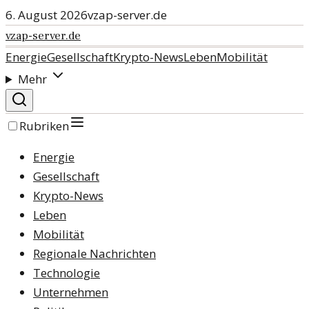
6. August 2026
vzap-server.de
vzap-server.de
Energie
Gesellschaft
Krypto-News
Leben
Mobilität
Mehr
Rubriken
Energie
Gesellschaft
Krypto-News
Leben
Mobilität
Regionale Nachrichten
Technologie
Unternehmen