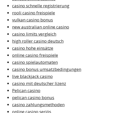
casino schnelle registrierung
rooli casino freispiele
vulkan casino bonus
new australian online casino
casino limits vergleich
high roller casino deutsch
casino hohe einsätze
online casino freispiele
casino spielautomaten
casino bonus umsatzbedingungen
live blackjack casino
casino mit deutscher lizenz
Pelican casino
pelican casino bonus
casino zahlungsmethoden
online casino seriös