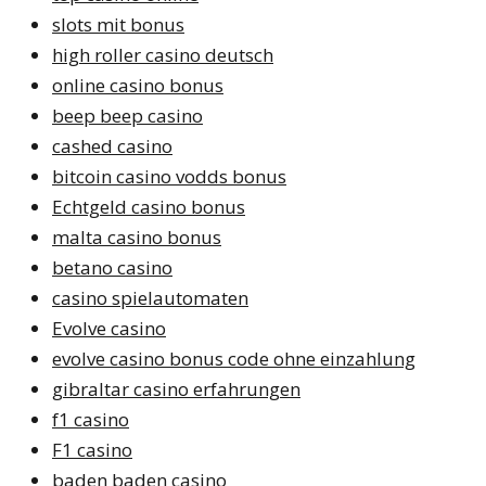
slots mit bonus
high roller casino deutsch
online casino bonus
beep beep casino
cashed casino
bitcoin casino vodds bonus
Echtgeld casino bonus
malta casino bonus
betano casino
casino spielautomaten
Evolve casino
evolve casino bonus code ohne einzahlung
gibraltar casino erfahrungen
f1 casino
F1 casino
baden baden casino