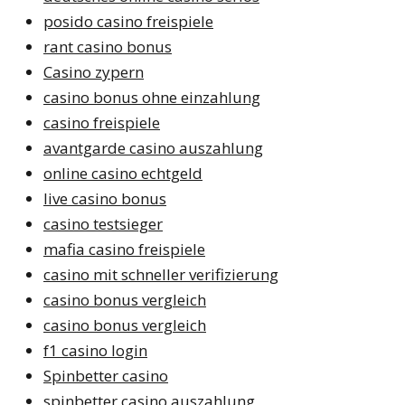
posido casino freispiele
rant casino bonus
Casino zypern
casino bonus ohne einzahlung
casino freispiele
avantgarde casino auszahlung
online casino echtgeld
live casino bonus
casino testsieger
mafia casino freispiele
casino mit schneller verifizierung
casino bonus vergleich
casino bonus vergleich
f1 casino login
Spinbetter casino
spinbetter casino auszahlung