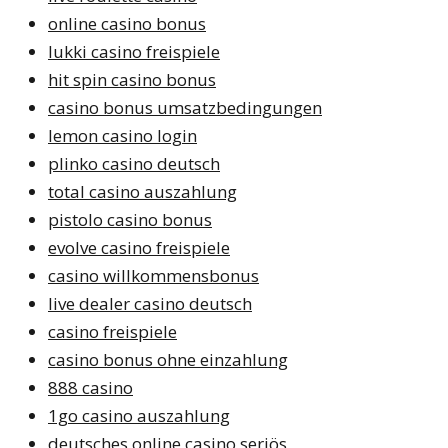
online casino bonus
lukki casino freispiele
hit spin casino bonus
casino bonus umsatzbedingungen
lemon casino login
plinko casino deutsch
total casino auszahlung
pistolo casino bonus
evolve casino freispiele
casino willkommensbonus
live dealer casino deutsch
casino freispiele
casino bonus ohne einzahlung
888 casino
1go casino auszahlung
deutsches online casino seriös