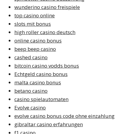
wunderino casino freispiele
top casino online
slots mit bonus
high roller casino deutsch
online casino bonus
beep beep casino
cashed casino
bitcoin casino vodds bonus
Echtgeld casino bonus
malta casino bonus
betano casino
casino spielautomaten
Evolve casino
evolve casino bonus code ohne einzahlung
gibraltar casino erfahrungen
f1 casino