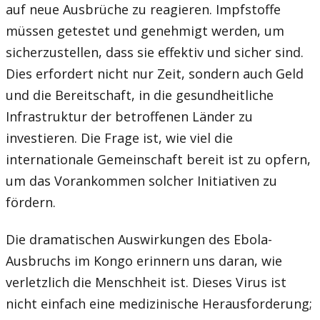
auf neue Ausbrüche zu reagieren. Impfstoffe
müssen getestet und genehmigt werden, um
sicherzustellen, dass sie effektiv und sicher sind.
Dies erfordert nicht nur Zeit, sondern auch Geld
und die Bereitschaft, in die gesundheitliche
Infrastruktur der betroffenen Länder zu
investieren. Die Frage ist, wie viel die
internationale Gemeinschaft bereit ist zu opfern,
um das Vorankommen solcher Initiativen zu
fördern.
Die dramatischen Auswirkungen des Ebola-
Ausbruchs im Kongo erinnern uns daran, wie
verletzlich die Menschheit ist. Dieses Virus ist
nicht einfach eine medizinische Herausforderung;