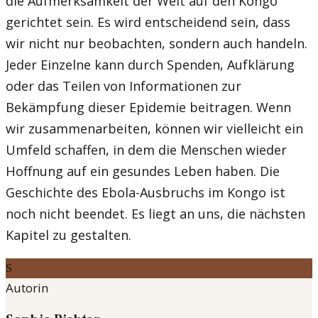
die Aufmerksamkeit der Welt auf den Kongo
gerichtet sein. Es wird entscheidend sein, dass
wir nicht nur beobachten, sondern auch handeln.
Jeder Einzelne kann durch Spenden, Aufklärung
oder das Teilen von Informationen zur
Bekämpfung dieser Epidemie beitragen. Wenn
wir zusammenarbeiten, können wir vielleicht ein
Umfeld schaffen, in dem die Menschen wieder
Hoffnung auf ein gesundes Leben haben. Die
Geschichte des Ebola-Ausbruchs im Kongo ist
noch nicht beendet. Es liegt an uns, die nächsten
Kapitel zu gestalten.
S
Autorin