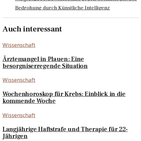
Bedrohung durch Künstliche Intelligenz
Auch interessant
Wissenschaft
Ärztemangel in Plauen: Eine
besorgniserregende Situation
Wissenschaft
Wochenhoroskop für Krebs: Einblick in die
kommende Woche
Wissenschaft
Langjährige Haftstrafe und Therapie für 22-
Jährigen