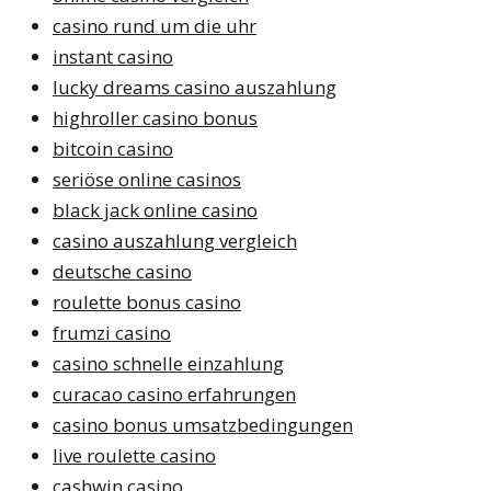
casino rund um die uhr
instant casino
lucky dreams casino auszahlung
highroller casino bonus
bitcoin casino
seriöse online casinos
black jack online casino
casino auszahlung vergleich
deutsche casino
roulette bonus casino
frumzi casino
casino schnelle einzahlung
curacao casino erfahrungen
casino bonus umsatzbedingungen
live roulette casino
cashwin casino