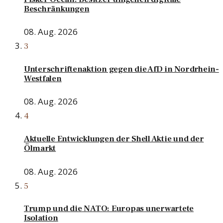
Beschränkungen
08. Aug. 2026
3
Unterschriftenaktion gegen die AfD in Nordrhein-
Westfalen
08. Aug. 2026
4
Aktuelle Entwicklungen der Shell Aktie und der
Ölmarkt
08. Aug. 2026
5
Trump und die NATO: Europas unerwartete
Isolation