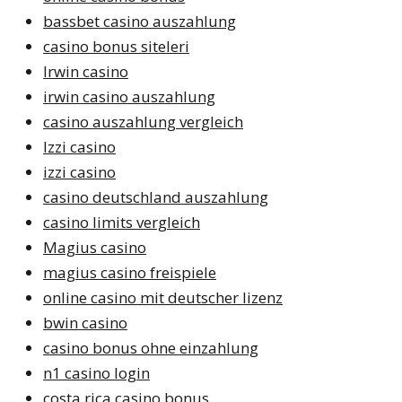
bassbet casino auszahlung
casino bonus siteleri
Irwin casino
irwin casino auszahlung
casino auszahlung vergleich
Izzi casino
izzi casino
casino deutschland auszahlung
casino limits vergleich
Magius casino
magius casino freispiele
online casino mit deutscher lizenz
bwin casino
casino bonus ohne einzahlung
n1 casino login
costa rica casino bonus