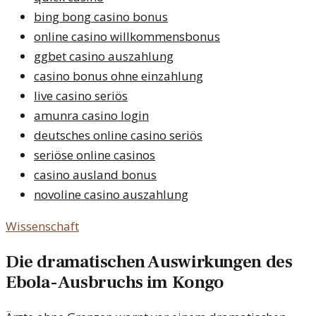
bing bong casino bonus
online casino willkommensbonus
ggbet casino auszahlung
casino bonus ohne einzahlung
live casino seriös
amunra casino login
deutsches online casino seriös
seriöse online casinos
casino ausland bonus
novoline casino auszahlung
Wissenschaft
Die dramatischen Auswirkungen des
Ebola-Ausbruchs im Kongo