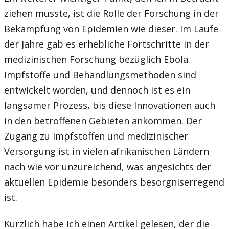
ziehen musste, ist die Rolle der Forschung in der
Bekämpfung von Epidemien wie dieser. Im Laufe
der Jahre gab es erhebliche Fortschritte in der
medizinischen Forschung bezüglich Ebola.
Impfstoffe und Behandlungsmethoden sind
entwickelt worden, und dennoch ist es ein
langsamer Prozess, bis diese Innovationen auch
in den betroffenen Gebieten ankommen. Der
Zugang zu Impfstoffen und medizinischer
Versorgung ist in vielen afrikanischen Ländern
nach wie vor unzureichend, was angesichts der
aktuellen Epidemie besonders besorgniserregend
ist.
Kürzlich habe ich einen Artikel gelesen, der die