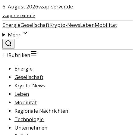
6. August 2026
vzap-server.de
vzap-server.de
Energie
Gesellschaft
Krypto-News
Leben
Mobilität
Mehr
Rubriken
Energie
Gesellschaft
Krypto-News
Leben
Mobilität
Regionale Nachrichten
Technologie
Unternehmen