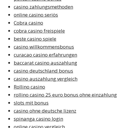
casino zahlungsmethoden
online casino seriös
Cobra casino
cobra casino freispiele
beste casino spiele
casino willkommensbonus
curacao casino erfahrungen
baccarat casino auszahlung
casino deutschland bonus
casino auszahlung vergleich
Rollino casino
rollino casino 25 euro bonus ohne einzahlung
slots mit bonus
casino ohne deutsche lizenz
spinanga casino login
online casino vergleich