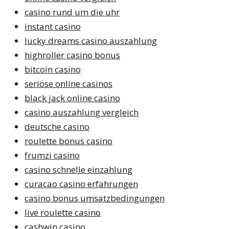
casino rund um die uhr
instant casino
lucky dreams casino auszahlung
highroller casino bonus
bitcoin casino
seriöse online casinos
black jack online casino
casino auszahlung vergleich
deutsche casino
roulette bonus casino
frumzi casino
casino schnelle einzahlung
curacao casino erfahrungen
casino bonus umsatzbedingungen
live roulette casino
cashwin casino