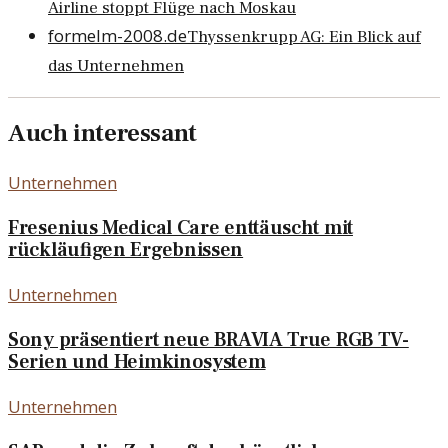
Airline stoppt Flüge nach Moskau
formelm-2008.de
Thyssenkrupp AG: Ein Blick auf
das Unternehmen
Auch interessant
Unternehmen
Fresenius Medical Care enttäuscht mit
rückläufigen Ergebnissen
Unternehmen
Sony präsentiert neue BRAVIA True RGB TV-
Serien und Heimkinosystem
Unternehmen