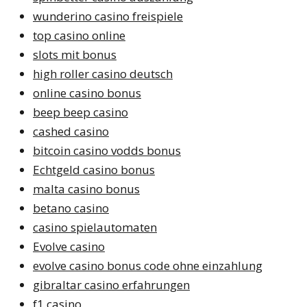
wunderino casino freispiele
top casino online
slots mit bonus
high roller casino deutsch
online casino bonus
beep beep casino
cashed casino
bitcoin casino vodds bonus
Echtgeld casino bonus
malta casino bonus
betano casino
casino spielautomaten
Evolve casino
evolve casino bonus code ohne einzahlung
gibraltar casino erfahrungen
f1 casino