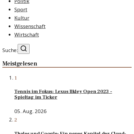
Politik
Sport
Kultur
Wissenschaft
Wirtschaft
Suche:
Meistgelesen
1
Tennis im Fokus: Lexus Ilkley Open 2023 -
Spieltag im Ticker
05. Aug. 2026
2
Thales und Google: Ein neues Kapitel der Cloud-