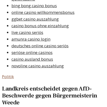
bing bong casino bonus
online casino willkommensbonus
ggbet casino auszahlung
casino bonus ohne einzahlung
live casino seriös
amunra casino login
deutsches online casino seriös
seriöse online casinos
casino ausland bonus
novoline casino auszahlung
Politik
Landkreis entscheidet gegen AfD-
Beschwerde gegen Bürgermeisterin
Weede