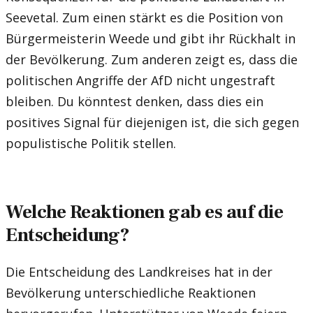
Seevetal. Zum einen stärkt es die Position von
Bürgermeisterin Weede und gibt ihr Rückhalt in
der Bevölkerung. Zum anderen zeigt es, dass die
politischen Angriffe der AfD nicht ungestraft
bleiben. Du könntest denken, dass dies ein
positives Signal für diejenigen ist, die sich gegen
populistische Politik stellen.
Welche Reaktionen gab es auf die
Entscheidung?
Die Entscheidung des Landkreises hat in der
Bevölkerung unterschiedliche Reaktionen