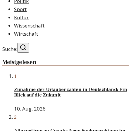
Politik
Sport
Kultur
Wissenschaft
Wirtschaft
Suche:
Meistgelesen
1
Zunahme der Urlauberzahlen in Deutschland: Ein
Blick auf die Zukunft
10. Aug. 2026
2
Alternativen zu Google: Neue Suchmaschinen im