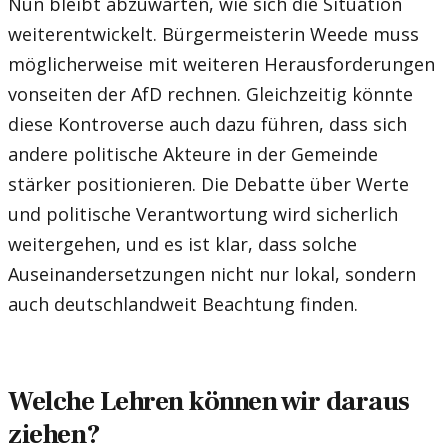
Nun bleibt abzuwarten, wie sich die Situation
weiterentwickelt. Bürgermeisterin Weede muss
möglicherweise mit weiteren Herausforderungen
vonseiten der AfD rechnen. Gleichzeitig könnte
diese Kontroverse auch dazu führen, dass sich
andere politische Akteure in der Gemeinde
stärker positionieren. Die Debatte über Werte
und politische Verantwortung wird sicherlich
weitergehen, und es ist klar, dass solche
Auseinandersetzungen nicht nur lokal, sondern
auch deutschlandweit Beachtung finden.
Welche Lehren können wir daraus
ziehen?