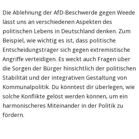
Die Ablehnung der AfD-Beschwerde gegen Weede
lässt uns an verschiedenen Aspekten des
politischen Lebens in Deutschland denken. Zum
Beispiel, wie wichtig es ist, dass politische
Entscheidungsträger sich gegen extremistische
Angriffe verteidigen. Es weckt auch Fragen über
die Sorgen der Bürger hinsichtlich der politischen
Stabilität und der integrativen Gestaltung von
Kommunalpolitik. Du könntest dir überlegen, wie
solche Konflikte gelöst werden können, um ein
harmonischeres Miteinander in der Politik zu
fördern.