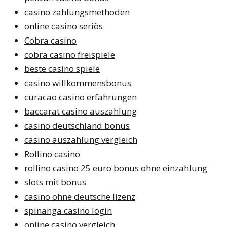
casino zahlungsmethoden
online casino seriös
Cobra casino
cobra casino freispiele
beste casino spiele
casino willkommensbonus
curacao casino erfahrungen
baccarat casino auszahlung
casino deutschland bonus
casino auszahlung vergleich
Rollino casino
rollino casino 25 euro bonus ohne einzahlung
slots mit bonus
casino ohne deutsche lizenz
spinanga casino login
online casino vergleich