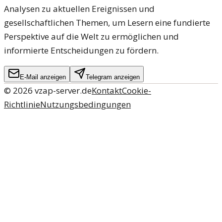
Analysen zu aktuellen Ereignissen und
gesellschaftlichen Themen, um Lesern eine fundierte
Perspektive auf die Welt zu ermöglichen und
informierte Entscheidungen zu fördern.
E-Mail anzeigen
Telegram anzeigen
©
2026
vzap-server.de
Kontakt
Cookie-
Richtlinie
Nutzungsbedingungen