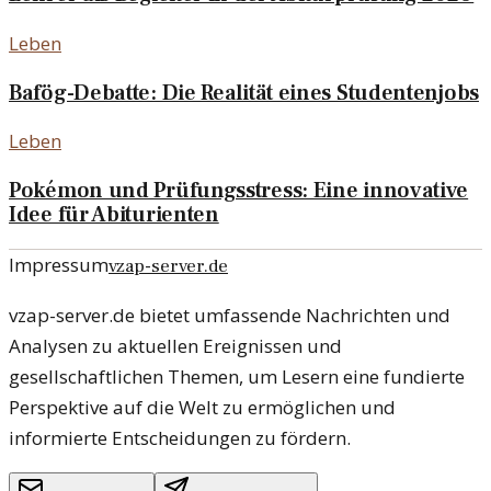
Leben
Bafög-Debatte: Die Realität eines Studentenjobs
Leben
Pokémon und Prüfungsstress: Eine innovative
Idee für Abiturienten
Impressum
vzap-server.de
vzap-server.de bietet umfassende Nachrichten und
Analysen zu aktuellen Ereignissen und
gesellschaftlichen Themen, um Lesern eine fundierte
Perspektive auf die Welt zu ermöglichen und
informierte Entscheidungen zu fördern.