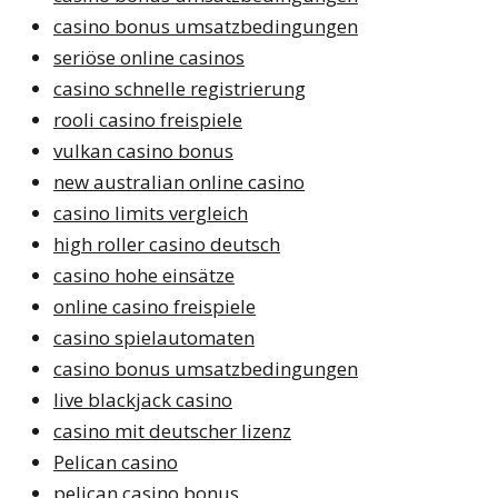
casino bonus umsatzbedingungen
seriöse online casinos
casino schnelle registrierung
rooli casino freispiele
vulkan casino bonus
new australian online casino
casino limits vergleich
high roller casino deutsch
casino hohe einsätze
online casino freispiele
casino spielautomaten
casino bonus umsatzbedingungen
live blackjack casino
casino mit deutscher lizenz
Pelican casino
pelican casino bonus