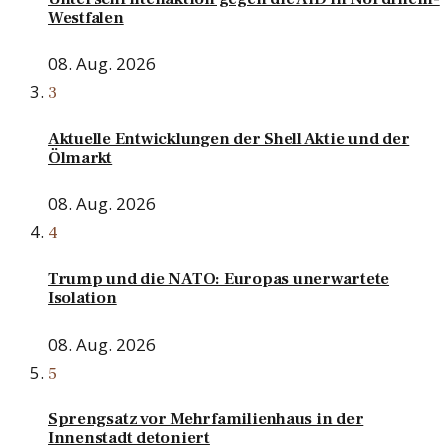
Westfalen
08. Aug. 2026
3
Aktuelle Entwicklungen der Shell Aktie und der
Ölmarkt
08. Aug. 2026
4
Trump und die NATO: Europas unerwartete
Isolation
08. Aug. 2026
5
Sprengsatz vor Mehrfamilienhaus in der
Innenstadt detoniert