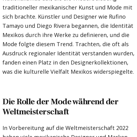
traditioneller mexikanischer Kunst und Mode mit
sich brachte. Künstler und Designer wie Rufino
Tamayo und Diego Rivera begannen, die Identität
Mexikos durch ihre Werke zu definieren, und die
Mode folgte diesem Trend. Trachten, die oft als
Ausdruck regionaler Identität verstanden wurden,
fanden einen Platz in den Designerkollektionen,
was die kulturelle Vielfalt Mexikos widerspiegelte.
Die Rolle der Mode während der
Weltmeisterschaft
In Vorbereitung auf die Weltmeisterschaft 2022