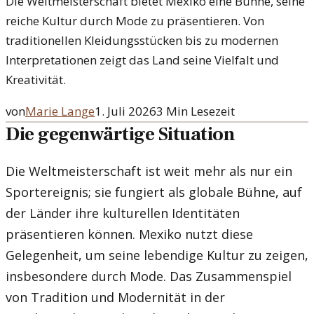
Die Weltmeisterschaft bietet Mexiko eine Bühne, seine
reiche Kultur durch Mode zu präsentieren. Von
traditionellen Kleidungsstücken bis zu modernen
Interpretationen zeigt das Land seine Vielfalt und
Kreativität.
von
Marie Lange
1. Juli 2026
3
Min Lesezeit
Die gegenwärtige Situation
Die Weltmeisterschaft ist weit mehr als nur ein
Sportereignis; sie fungiert als globale Bühne, auf
der Länder ihre kulturellen Identitäten
präsentieren können. Mexiko nutzt diese
Gelegenheit, um seine lebendige Kultur zu zeigen,
insbesondere durch Mode. Das Zusammenspiel
von Tradition und Modernität in der