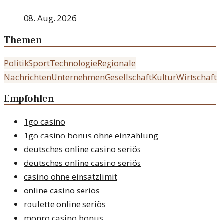
08. Aug. 2026
Themen
Politik
Sport
Technologie
Regionale
Nachrichten
Unternehmen
Gesellschaft
Kultur
Wirtschaft
Empfohlen
1go casino
1go casino bonus ohne einzahlung
deutsches online casino seriös
deutsches online casino seriös
casino ohne einsatzlimit
online casino seriös
roulette online seriös
monro casino bonus