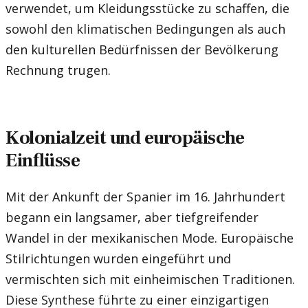
verwendet, um Kleidungsstücke zu schaffen, die
sowohl den klimatischen Bedingungen als auch
den kulturellen Bedürfnissen der Bevölkerung
Rechnung trugen.
Kolonialzeit und europäische
Einflüsse
Mit der Ankunft der Spanier im 16. Jahrhundert
begann ein langsamer, aber tiefgreifender
Wandel in der mexikanischen Mode. Europäische
Stilrichtungen wurden eingeführt und
vermischten sich mit einheimischen Traditionen.
Diese Synthese führte zu einer einzigartigen