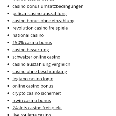
casino bonus umsatzbedingungen
pelican casino auszahlung
casino bonus ohne einzahlung
revolution casino freispiele
national casino
150% casino bonus
casino bewertung
schweizer online casino
casino auszahlung vergleich
casino ohne beschränkung
legiano casino login
online casino bonus
crypto casino sicherheit
irwin casino bonus
24slots casino freispiele
live roulette casino