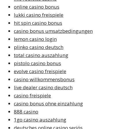
online casino bonus
lukki casino freispiele
hit spin casino bonus
casino bonus umsatzbedingungen
lemon casino login
plinko casino deutsch
total casino auszahlung
pistolo casino bonus
evolve casino freispiele
casino willkommensbonus
live dealer casino deutsch
casino freispiele
casino bonus ohne einzahlung
888 casino
1go casino auszahlung
deutsches online casino seriös