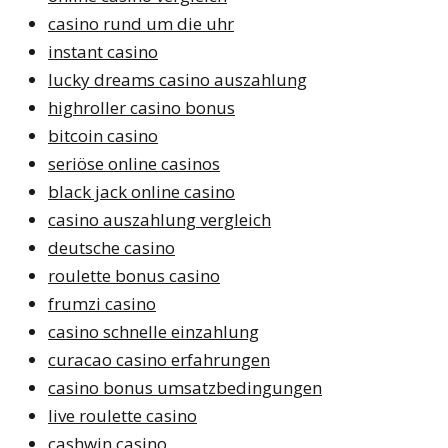
casino rund um die uhr
instant casino
lucky dreams casino auszahlung
highroller casino bonus
bitcoin casino
seriöse online casinos
black jack online casino
casino auszahlung vergleich
deutsche casino
roulette bonus casino
frumzi casino
casino schnelle einzahlung
curacao casino erfahrungen
casino bonus umsatzbedingungen
live roulette casino
cashwin casino