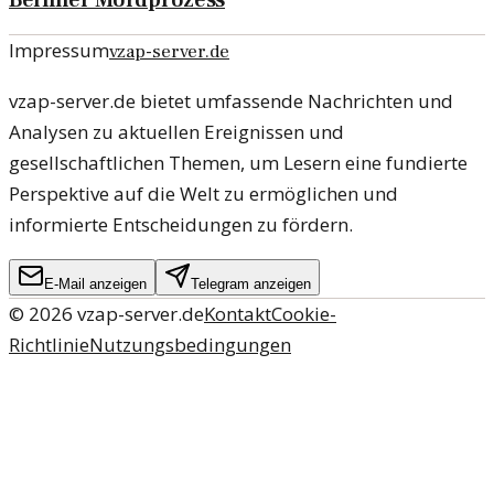
Berliner Mordprozess
Impressum
vzap-server.de
vzap-server.de bietet umfassende Nachrichten und
Analysen zu aktuellen Ereignissen und
gesellschaftlichen Themen, um Lesern eine fundierte
Perspektive auf die Welt zu ermöglichen und
informierte Entscheidungen zu fördern.
E-Mail anzeigen
Telegram anzeigen
©
2026
vzap-server.de
Kontakt
Cookie-
Richtlinie
Nutzungsbedingungen