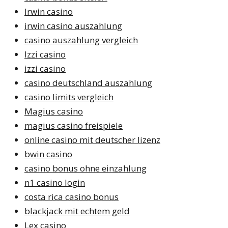
Irwin casino
irwin casino auszahlung
casino auszahlung vergleich
Izzi casino
izzi casino
casino deutschland auszahlung
casino limits vergleich
Magius casino
magius casino freispiele
online casino mit deutscher lizenz
bwin casino
casino bonus ohne einzahlung
n1 casino login
costa rica casino bonus
blackjack mit echtem geld
Lex casino