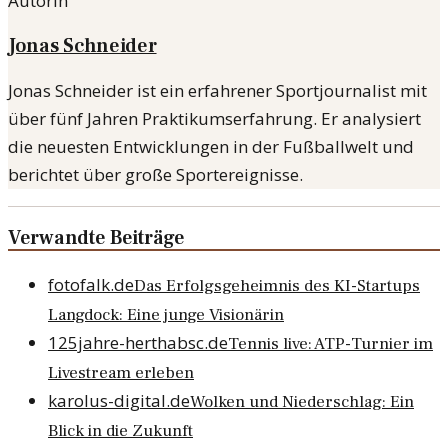
Autorin
Jonas Schneider
Jonas Schneider ist ein erfahrener Sportjournalist mit
über fünf Jahren Praktikumserfahrung. Er analysiert
die neuesten Entwicklungen in der Fußballwelt und
berichtet über große Sportereignisse.
Verwandte Beiträge
fotofalk.de
Das Erfolgsgeheimnis des KI-Startups
Langdock: Eine junge Visionärin
125jahre-herthabsc.de
Tennis live: ATP-Turnier im
Livestream erleben
karolus-digital.de
Wolken und Niederschlag: Ein
Blick in die Zukunft