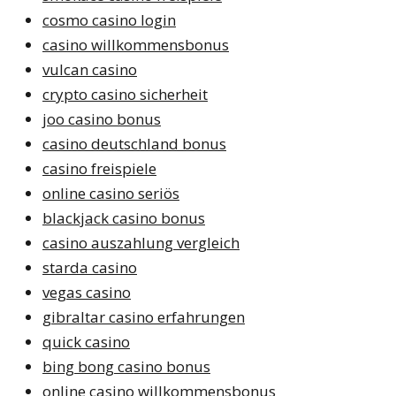
cosmo casino login
casino willkommensbonus
vulcan casino
crypto casino sicherheit
joo casino bonus
casino deutschland bonus
casino freispiele
online casino seriös
blackjack casino bonus
casino auszahlung vergleich
starda casino
vegas casino
gibraltar casino erfahrungen
quick casino
bing bong casino bonus
online casino willkommensbonus