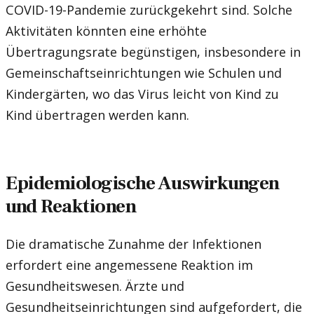
COVID-19-Pandemie zurückgekehrt sind. Solche
Aktivitäten könnten eine erhöhte
Übertragungsrate begünstigen, insbesondere in
Gemeinschaftseinrichtungen wie Schulen und
Kindergärten, wo das Virus leicht von Kind zu
Kind übertragen werden kann.
Epidemiologische Auswirkungen
und Reaktionen
Die dramatische Zunahme der Infektionen
erfordert eine angemessene Reaktion im
Gesundheitswesen. Ärzte und
Gesundheitseinrichtungen sind aufgefordert, die