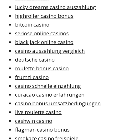
lucky dreams casino auszahlung
highroller casino bonus
bitcoin casino
seriöse online casinos
black jack online casino
casino auszahlung vergleich
deutsche casino
roulette bonus casino
frumzi casino
casino schnelle einzahlung
curacao casino erfahrungen
casino bonus umsatzbedingungen
live roulette casino
cashwin casino
flagman casino bonus
smokace casino freispiele