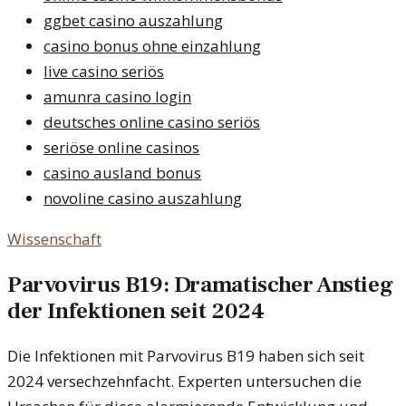
ggbet casino auszahlung
casino bonus ohne einzahlung
live casino seriös
amunra casino login
deutsches online casino seriös
seriöse online casinos
casino ausland bonus
novoline casino auszahlung
Wissenschaft
Parvovirus B19: Dramatischer Anstieg
der Infektionen seit 2024
Die Infektionen mit Parvovirus B19 haben sich seit
2024 versechzehnfacht. Experten untersuchen die