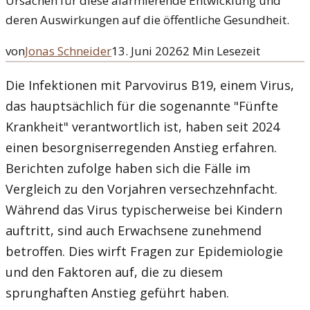
Ursachen für diese alarmierende Entwicklung und
deren Auswirkungen auf die öffentliche Gesundheit.
von
Jonas Schneider
13. Juni 2026
2
Min Lesezeit
Die Infektionen mit Parvovirus B19, einem Virus,
das hauptsächlich für die sogenannte "Fünfte
Krankheit" verantwortlich ist, haben seit 2024
einen besorgniserregenden Anstieg erfahren.
Berichten zufolge haben sich die Fälle im
Vergleich zu den Vorjahren versechzehnfacht.
Während das Virus typischerweise bei Kindern
auftritt, sind auch Erwachsene zunehmend
betroffen. Dies wirft Fragen zur Epidemiologie
und den Faktoren auf, die zu diesem
sprunghaften Anstieg geführt haben.