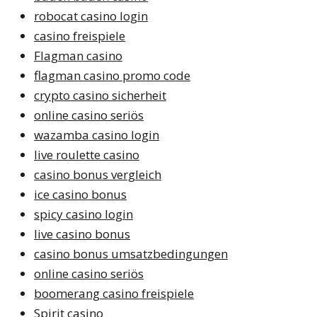
robocat casino login
casino freispiele
Flagman casino
flagman casino promo code
crypto casino sicherheit
online casino seriös
wazamba casino login
live roulette casino
casino bonus vergleich
ice casino bonus
spicy casino login
live casino bonus
casino bonus umsatzbedingungen
online casino seriös
boomerang casino freispiele
Spirit casino