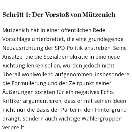
Schritt 1: Der Vorstoß von Mützenich
Mützenich hat in einer öffentlichen Rede
Vorschläge unterbreitet, die eine grundlegende
Neuausrichtung der SPD-Politik anstreben. Seine
Ansätze, die die Sozialdemokratie in eine neue
Richtung lenken sollen, wurden jedoch nicht
überall wohlwollend aufgenommen. Insbesondere
die Formulierung und der Zeitpunkt seiner
Äußerungen sorgten für ein negatives Echo.
Kritiker argumentieren, dass er mit seinen Ideen
nicht nur die Basis der Partei in den Hintergrund
drängt, sondern auch wichtige Wählergruppen
verprellt.