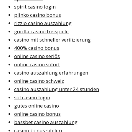
spirit casino login
plinko casino bonus
rizzio casino auszahlung
gorilla casino freispiele
casino mit schneller verifizierung
400% casino bonus
online casino seriös
online casino sofort
casino auszahlung erfahrungen
online casino schweiz
casino auszahlung unter 24 stunden
sol casino login
gutes online casino
online casino bonus
bassbet casino auszahlung
casino bonus siteleri