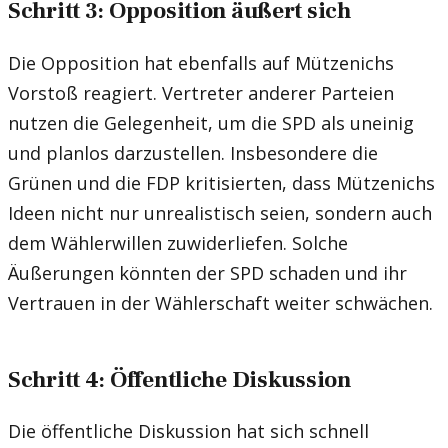
Schritt 3: Opposition äußert sich
Die Opposition hat ebenfalls auf Mützenichs
Vorstoß reagiert. Vertreter anderer Parteien
nutzen die Gelegenheit, um die SPD als uneinig
und planlos darzustellen. Insbesondere die
Grünen und die FDP kritisierten, dass Mützenichs
Ideen nicht nur unrealistisch seien, sondern auch
dem Wählerwillen zuwiderliefen. Solche
Äußerungen könnten der SPD schaden und ihr
Vertrauen in der Wählerschaft weiter schwächen.
Schritt 4: Öffentliche Diskussion
Die öffentliche Diskussion hat sich schnell