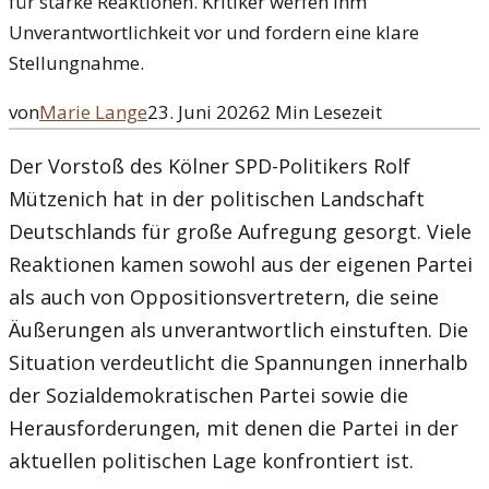
für starke Reaktionen. Kritiker werfen ihm
Unverantwortlichkeit vor und fordern eine klare
Stellungnahme.
von
Marie Lange
23. Juni 2026
2
Min Lesezeit
Der Vorstoß des Kölner SPD-Politikers Rolf
Mützenich hat in der politischen Landschaft
Deutschlands für große Aufregung gesorgt. Viele
Reaktionen kamen sowohl aus der eigenen Partei
als auch von Oppositionsvertretern, die seine
Äußerungen als unverantwortlich einstuften. Die
Situation verdeutlicht die Spannungen innerhalb
der Sozialdemokratischen Partei sowie die
Herausforderungen, mit denen die Partei in der
aktuellen politischen Lage konfrontiert ist.