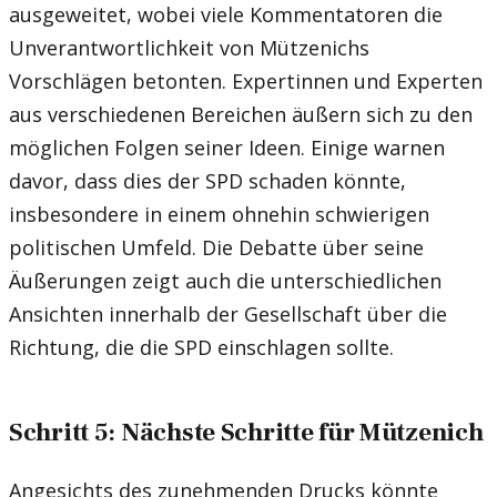
ausgeweitet, wobei viele Kommentatoren die
Unverantwortlichkeit von Mützenichs
Vorschlägen betonten. Expertinnen und Experten
aus verschiedenen Bereichen äußern sich zu den
möglichen Folgen seiner Ideen. Einige warnen
davor, dass dies der SPD schaden könnte,
insbesondere in einem ohnehin schwierigen
politischen Umfeld. Die Debatte über seine
Äußerungen zeigt auch die unterschiedlichen
Ansichten innerhalb der Gesellschaft über die
Richtung, die die SPD einschlagen sollte.
Schritt 5: Nächste Schritte für Mützenich
Angesichts des zunehmenden Drucks könnte