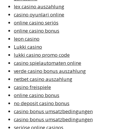
lex casino auszahlung
casino oyunlari online
online casino seriös
online casino bonus
leon casino
Lukki casino
lukki casino promo code
casino spielautomaten online
verde casino bonus auszahlung
netbet casino auszahlung
casino freispiele
online casino bonus
no deposit casino bonus
casino bonus umsatzbedingungen
casino bonus umsatzbedingungen
seriöse online casinos