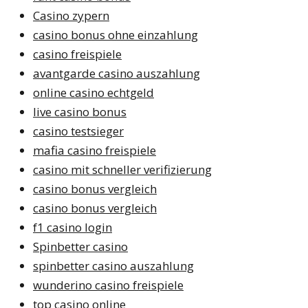
Casino zypern
casino bonus ohne einzahlung
casino freispiele
avantgarde casino auszahlung
online casino echtgeld
live casino bonus
casino testsieger
mafia casino freispiele
casino mit schneller verifizierung
casino bonus vergleich
casino bonus vergleich
f1 casino login
Spinbetter casino
spinbetter casino auszahlung
wunderino casino freispiele
top casino online