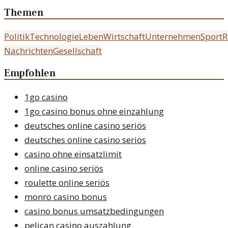
Themen
Politik
Technologie
Leben
Wirtschaft
Unternehmen
Sport
R
Nachrichten
Gesellschaft
Empfohlen
1go casino
1go casino bonus ohne einzahlung
deutsches online casino seriös
deutsches online casino seriös
casino ohne einsatzlimit
online casino seriös
roulette online seriös
monro casino bonus
casino bonus umsatzbedingungen
pelican casino auszahlung