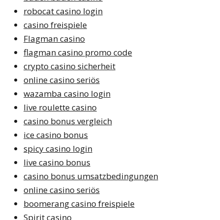
robocat casino login
casino freispiele
Flagman casino
flagman casino promo code
crypto casino sicherheit
online casino seriös
wazamba casino login
live roulette casino
casino bonus vergleich
ice casino bonus
spicy casino login
live casino bonus
casino bonus umsatzbedingungen
online casino seriös
boomerang casino freispiele
Spirit casino