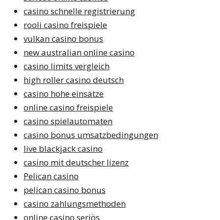
casino schnelle registrierung
rooli casino freispiele
vulkan casino bonus
new australian online casino
casino limits vergleich
high roller casino deutsch
casino hohe einsätze
online casino freispiele
casino spielautomaten
casino bonus umsatzbedingungen
live blackjack casino
casino mit deutscher lizenz
Pelican casino
pelican casino bonus
casino zahlungsmethoden
online casino seriös