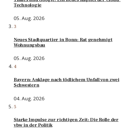
Technologie
05. Aug. 2026
3
Neues Stadtquartier in Bonn: Rat genehmigt
Wohnungsbau
05. Aug. 2026
4
Bayern: Anklage nach tödlichem Unfall von zwei
Schwestern
04. Aug. 2026
5
Starke Impulse zur richtigen Zeit: Die Rolle der
vbw in der Politik