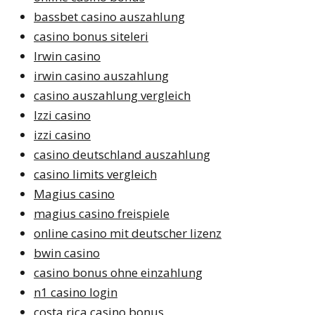
bassbet casino auszahlung
casino bonus siteleri
Irwin casino
irwin casino auszahlung
casino auszahlung vergleich
Izzi casino
izzi casino
casino deutschland auszahlung
casino limits vergleich
Magius casino
magius casino freispiele
online casino mit deutscher lizenz
bwin casino
casino bonus ohne einzahlung
n1 casino login
costa rica casino bonus