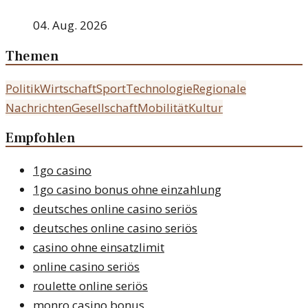
04. Aug. 2026
Themen
Politik
Wirtschaft
Sport
Technologie
Regionale
Nachrichten
Gesellschaft
Mobilität
Kultur
Empfohlen
1go casino
1go casino bonus ohne einzahlung
deutsches online casino seriös
deutsches online casino seriös
casino ohne einsatzlimit
online casino seriös
roulette online seriös
monro casino bonus