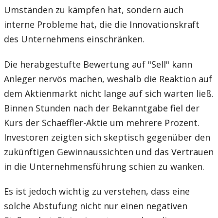
Umständen zu kämpfen hat, sondern auch
interne Probleme hat, die die Innovationskraft
des Unternehmens einschränken.
Die herabgestufte Bewertung auf "Sell" kann
Anleger nervös machen, weshalb die Reaktion auf
dem Aktienmarkt nicht lange auf sich warten ließ.
Binnen Stunden nach der Bekanntgabe fiel der
Kurs der Schaeffler-Aktie um mehrere Prozent.
Investoren zeigten sich skeptisch gegenüber den
zukünftigen Gewinnaussichten und das Vertrauen
in die Unternehmensführung schien zu wanken.
Es ist jedoch wichtig zu verstehen, dass eine
solche Abstufung nicht nur einen negativen