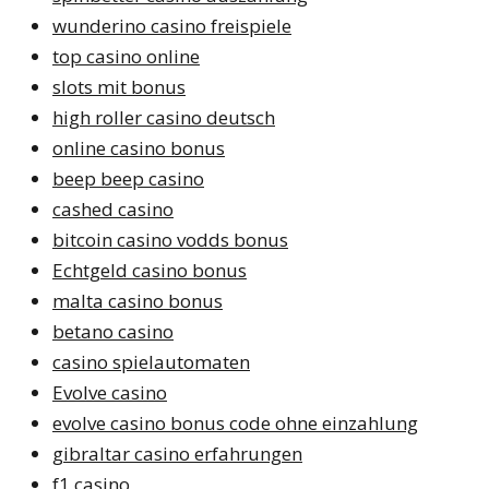
wunderino casino freispiele
top casino online
slots mit bonus
high roller casino deutsch
online casino bonus
beep beep casino
cashed casino
bitcoin casino vodds bonus
Echtgeld casino bonus
malta casino bonus
betano casino
casino spielautomaten
Evolve casino
evolve casino bonus code ohne einzahlung
gibraltar casino erfahrungen
f1 casino