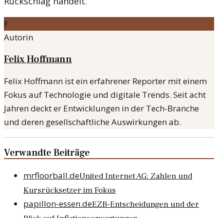
Rückschlag handelt.
F
Autorin
Felix Hoffmann
Felix Hoffmann ist ein erfahrener Reporter mit einem
Fokus auf Technologie und digitale Trends. Seit acht
Jahren deckt er Entwicklungen in der Tech-Branche
und deren gesellschaftliche Auswirkungen ab.
Verwandte Beiträge
mrfloorball.de
United Internet AG: Zahlen und
Kursrücksetzer im Fokus
papillon-essen.de
EZB-Entscheidungen und der