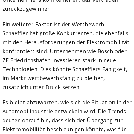
zurückzugewinnen.
Ein weiterer Faktor ist der Wettbewerb.
Schaeffler hat große Konkurrenten, die ebenfalls
mit den Herausforderungen der Elektromobilität
konfrontiert sind. Unternehmen wie Bosch oder
ZF Friedrichshafen investieren stark in neue
Technologien. Dies könnte Schaefflers Fähigkeit,
im Markt wettbewerbsfähig zu bleiben,
zusätzlich unter Druck setzen.
Es bleibt abzuwarten, wie sich die Situation in der
Automobilindustrie entwickeln wird. Die Trends
deuten darauf hin, dass sich der Übergang zur
Elektromobilität beschleunigen könnte, was für