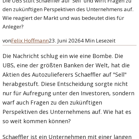
Die UBS stuft Schaeffler auf 'Sell' und wirft Fragen zu
den zukünftigen Perspektiven des Unternehmens auf.
Wie reagiert der Markt und was bedeutet dies für
Anleger?
von
Felix Hoffmann
23. Juni 2026
4
Min Lesezeit
Die Nachricht schlug ein wie eine Bombe. Die
UBS, eine der größten Banken der Welt, hat die
Aktien des Autozulieferers Schaeffler auf "Sell"
herabgestuft. Diese Entscheidung sorgte nicht
nur für Aufregung unter den Investoren, sondern
warf auch Fragen zu den zukünftigen
Perspektiven des Unternehmens auf. Wie hat es
so weit kommen können?
Schaeffler ist ein Unternehmen mit einer langen