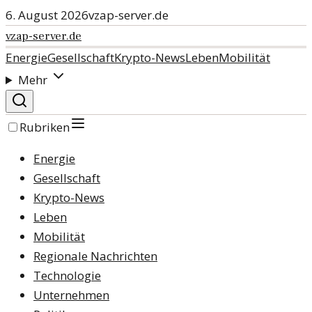
6. August 2026
vzap-server.de
vzap-server.de
Energie
Gesellschaft
Krypto-News
Leben
Mobilität
Mehr
Rubriken
Energie
Gesellschaft
Krypto-News
Leben
Mobilität
Regionale Nachrichten
Technologie
Unternehmen