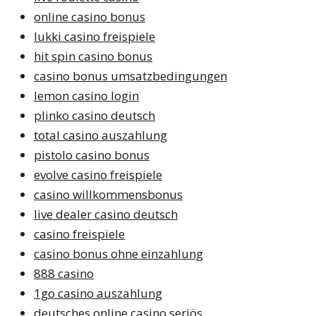
online casino bonus
lukki casino freispiele
hit spin casino bonus
casino bonus umsatzbedingungen
lemon casino login
plinko casino deutsch
total casino auszahlung
pistolo casino bonus
evolve casino freispiele
casino willkommensbonus
live dealer casino deutsch
casino freispiele
casino bonus ohne einzahlung
888 casino
1go casino auszahlung
deutsches online casino seriös