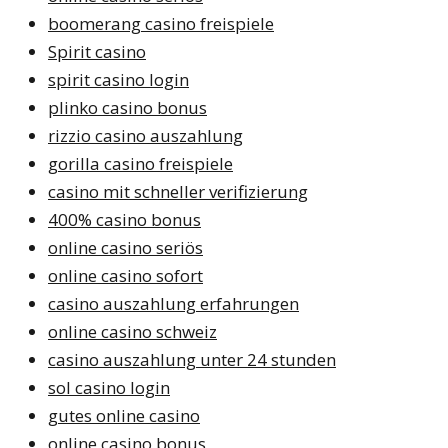
boomerang casino freispiele
Spirit casino
spirit casino login
plinko casino bonus
rizzio casino auszahlung
gorilla casino freispiele
casino mit schneller verifizierung
400% casino bonus
online casino seriös
online casino sofort
casino auszahlung erfahrungen
online casino schweiz
casino auszahlung unter 24 stunden
sol casino login
gutes online casino
online casino bonus